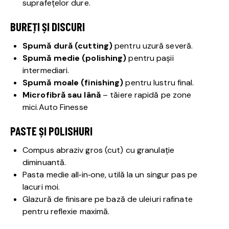
suprafețelor dure.
BUREȚI ȘI DISCURI
Spumă dură (cutting)
pentru uzură severă.
Spumă medie (polishing)
pentru pașii
intermediari.
Spumă moale (finishing)
pentru lustru final.
Microfibră sau lână
– tăiere rapidă pe zone
mici.
Auto Finesse
PASTE ȘI POLISHURI
Compus abraziv gros (cut) cu granulație
diminuantă.
Pasta medie all‑in‑one, utilă la un singur pas pe
lacuri moi.
Glazură de finisare pe bază de uleiuri rafinate
pentru reflexie maximă.