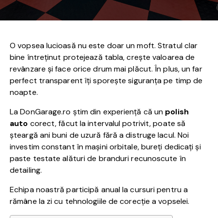
O vopsea lucioasă nu este doar un moft. Stratul clar
bine întreținut protejează tabla, crește valoarea de
revânzare și face orice drum mai plăcut. În plus, un far
perfect transparent îți sporește siguranța pe timp de
noapte.
La DonGarage.ro știm din experiență că un
polish
auto
corect, făcut la intervalul potrivit, poate să
șteargă ani buni de uzură fără a distruge lacul. Noi
investim constant în mașini orbitale, bureți dedicați și
paste testate alături de branduri recunoscute în
detailing.
Echipa noastră participă anual la cursuri pentru a
rămâne la zi cu tehnologiile de corecție a vopselei.