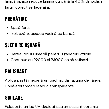
lampă opacă reduce lumina cu până la 40 %. Un polish
faruri corect se face așa:
PREGĂTIRE
Spală farul.
Izolează vopseaua vecină cu bandă.
ȘLEFUIRE UȘOARĂ
Hârtie P1500 umedă pentru zgârieturi vizibile.
Continua cu P2000 și P3000 ca să rafinezi.
POLISHARE
Aplică pastă medie și un pad mic din spumă de tăiere.
Două‑trei treceri readuc transparența.
SIGILARE
Folosește un lac UV dedicat sau un sealant ceramic