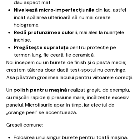
dau aspect mat.
Nivelează micro‑imperfecțiunile
din lac, astfel
încât spălarea ulterioară să nu mai creeze
holograme.
Redă profunzimea culorii
, mai ales la nuanțele
închise.
Pregătește suprafața
pentru protecție pe
termen lung, fie ceară, fie ceramică.
Noi începem cu un burete de finish și o pastă medie;
creștem tăierea doar dacă test‑spotul nu convinge.
Așa păstrăm grosimea lacului pentru viitoarele corecții.
Un
polish pentru mașină
realizat greșit, de exemplu,
cu mișcări rapide și presiune mare, încălzește excesiv
panelul. Microfisurile apar în timp, iar efectul de
„orange peel” se accentuează.
Greșeli comune:
Folosirea unui singur burete pentru toată mașina.