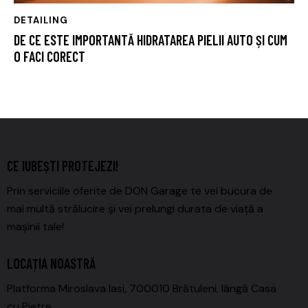
DETAILING
DE CE ESTE IMPORTANTĂ HIDRATAREA PIELII AUTO ȘI CUM
O FACI CORECT
CE IUBEȘTI PROTEJEZI!
Prin serviciile oferite de DON Garage te vei bucura de
mai multă strălucire și vei prelungi durata de viață a
mașinii tale!
LOCAȚIA NOASTRĂ
Platforma Miroslava Iasi, 700010 Brătuleni, lângă Casa
cu Pietre