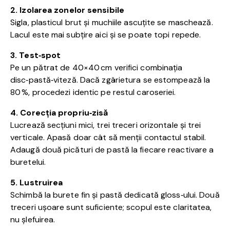
2. Izolarea zonelor sensibile
Sigla, plasticul brut și muchiile ascuțite se maschează.
Lacul este mai subțire aici și se poate topi repede.
3. Test‑spot
Pe un pătrat de 40×40 cm verifici combinația
disc‑pastă‑viteză. Dacă zgârietura se estompează la
80 %, procedezi identic pe restul caroseriei.
4. Corecția propriu‑zisă
Lucrează secțiuni mici, trei treceri orizontale și trei
verticale. Apasă doar cât să menții contactul stabil.
Adaugă două picături de pastă la fiecare reactivare a
buretelui.
5. Lustruirea
Schimbă la burete fin și pastă dedicată gloss‑ului. Două
treceri ușoare sunt suficiente; scopul este claritatea,
nu șlefuirea.