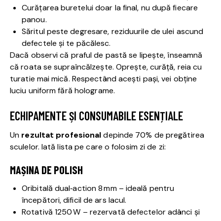
Curățarea buretelui doar la final, nu după fiecare
panou.
Săritul peste degresare, reziduurile de ulei ascund
defectele și te păcălesc.
Dacă observi că praful de pastă se lipește, înseamnă
că roata se supraîncălzește. Oprește, curăță, reia cu
turatie mai mică. Respectând acești pași, vei obține
luciu uniform fără holograme.
ECHIPAMENTE ȘI CONSUMABILE ESENȚIALE
Un
rezultat profesional
depinde 70% de pregătirea
sculelor. Iată lista pe care o folosim zi de zi:
MAȘINA DE POLISH
Oribitală dual‑action 8 mm – ideală pentru
începători, dificil de ars lacul.
Rotativă 1250 W – rezervată defectelor adânci și