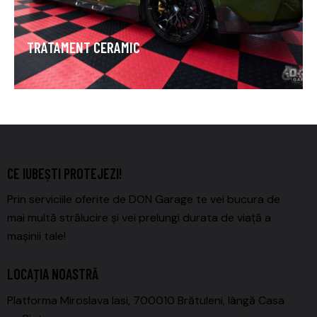
TRATAMENT CERAMIC
CE IUBEȘTI PROTEJEZI!
Prin serviciile oferite de DON Garage te vei bucura de
mai multă strălucire și vei prelungi durata de viață a
mașinii tale!
LOCAȚIA NOASTRĂ
Platforma Miroslava Iasi, 700010 Brătuleni, lângă Casa