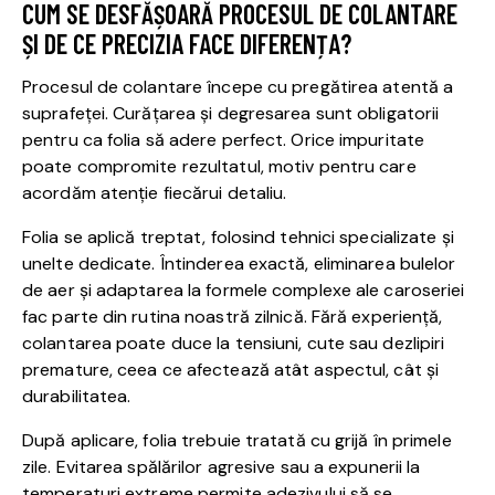
CUM SE DESFĂȘOARĂ PROCESUL DE COLANTARE
ȘI DE CE PRECIZIA FACE DIFERENȚA?
Procesul de colantare începe cu pregătirea atentă a
suprafeței. Curățarea și degresarea sunt obligatorii
pentru ca folia să adere perfect. Orice impuritate
poate compromite rezultatul, motiv pentru care
acordăm atenție fiecărui detaliu.
Folia se aplică treptat, folosind tehnici specializate și
unelte dedicate. Întinderea exactă, eliminarea bulelor
de aer și adaptarea la formele complexe ale caroseriei
fac parte din rutina noastră zilnică. Fără experiență,
colantarea poate duce la tensiuni, cute sau dezlipiri
premature, ceea ce afectează atât aspectul, cât și
durabilitatea.
După aplicare, folia trebuie tratată cu grijă în primele
zile. Evitarea spălărilor agresive sau a expunerii la
temperaturi extreme permite adezivului să se