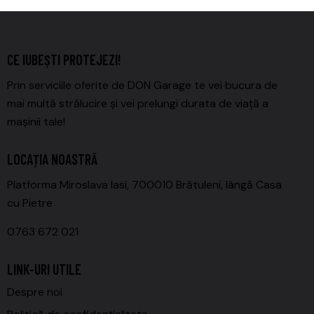
CE IUBEȘTI PROTEJEZI!
Prin serviciile oferite de DON Garage te vei bucura de
mai multă strălucire și vei prelungi durata de viață a
mașinii tale!
LOCAȚIA NOASTRĂ
Platforma Miroslava Iasi, 700010 Brătuleni, lângă Casa
cu Pietre
0763 672 021
LINK-URI UTILE
Despre noi