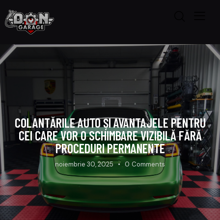
COLANTĂRILE AUTO ȘI AVANTAJELE PENTRU
CEI CARE VOR O SCHIMBARE VIZIBILĂ FĂRĂ
PROCEDURI PERMANENTE
noiembrie 30, 2025
0
Comments