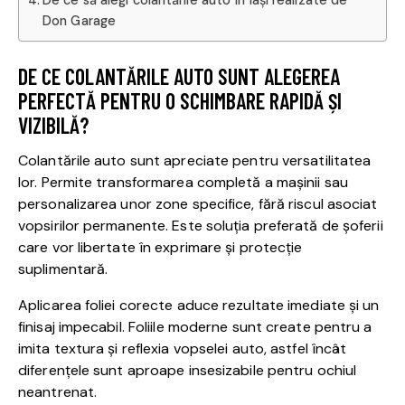
De ce să alegi colantările auto în Iași realizate de
Don Garage
DE CE COLANTĂRILE AUTO SUNT ALEGEREA
PERFECTĂ PENTRU O SCHIMBARE RAPIDĂ ȘI
VIZIBILĂ?
Colantările auto sunt apreciate pentru versatilitatea
lor. Permite transformarea completă a mașinii sau
personalizarea unor zone specifice, fără riscul asociat
vopsirilor permanente. Este soluția preferată de șoferii
care vor libertate în exprimare și protecție
suplimentară.
Aplicarea foliei corecte aduce rezultate imediate și un
finisaj impecabil. Foliile moderne sunt create pentru a
imita textura și reflexia vopselei auto, astfel încât
diferențele sunt aproape insesizabile pentru ochiul
neantrenat.