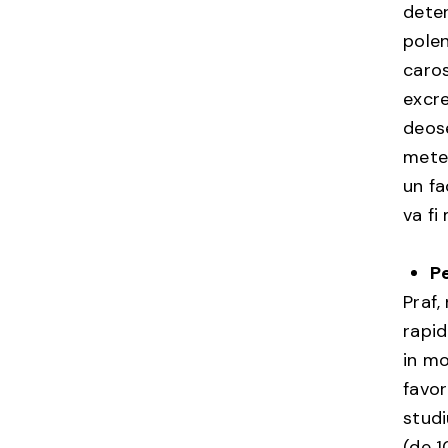
deter
polen
caros
excre
deose
meteo
un fa
va fi
P
Praf,
rapid
in mo
favor
studi
(de 1