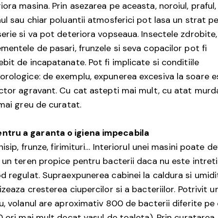
iora masina. Prin asezarea pe aceasta, noroiul, praful,
ul sau chiar poluantii atmosferici pot lasa un strat p
erie si va pot deteriora vopseaua. Insectele zdrobite,
mentele de pasari, frunzele si seva copacilor pot fi
bit de incapatanate. Pot fi implicate si conditiile
rologice: de exemplu, expunerea excesiva la soare e
ctor agravant. Cu cat astepti mai mult, cu atat murd
 mai greu de curatat.
entru a garanta o igiena impecabila
 nisip, frunze, firimituri… Interiorul unei masini poate d
 un teren propice pentru bacterii daca nu este intret
d regulat. Supraexpunerea cabinei la caldura si umidi
izeaza cresterea ciupercilor si a bacteriilor. Potrivit u
u, volanul are aproximativ 800 de bacterii diferite p
0 ori mai mult decat vasul de toaleta). Prin curatarea