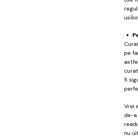
regul
usilo
P
Curat
pe fa
astfe
curat
fi si
perfe
Vrei 
de-a 
readu
nu ui