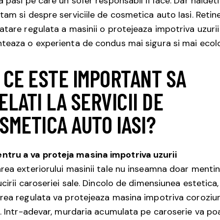
a pasi pe care un sofer responsabil ii face. Dar haideti
tam si despre serviciile de cosmetica auto Iasi. Retine
atare regulata a masinii o protejeaza impotriva uzurii 
teaza o experienta de condus mai sigura si mai ecol
 CE ESTE IMPORTANT SA
ELATI LA SERVICII DE
SMETICA AUTO IASI?
ntru a va proteja masina impotriva uzurii
rea exteriorului masinii tale nu inseamna doar menti
ucirii caroseriei sale. Dincolo de dimensiunea estetica,
rea regulata va protejeaza masina impotriva coroziuni
i. Intr-adevar, murdaria acumulata pe caroserie va po