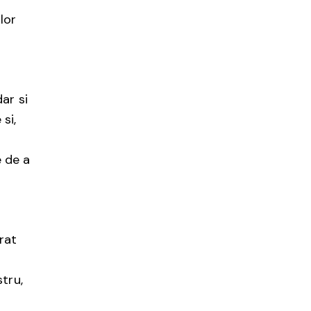
lor
ar si
 si,
e de a
rat
tru,