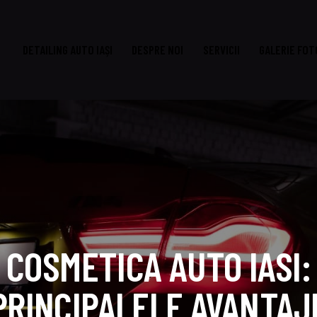
DETAILING AUTO IAȘI
DESPRE NOI
SERVICII
GALERIE FOT
DETAILING AUTO IAȘI
DESPRE NOI
SERVICII
GAL
COSMETICA AUTO IASI:
PRINCIPALELE AVANTAJ