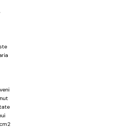
e
ste
aria
eveni
inut
tate
nui
e cm2