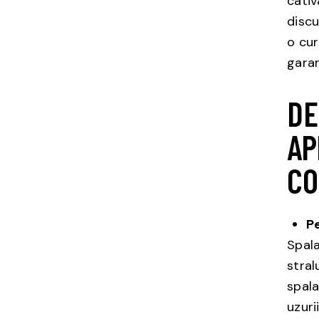
cativ
discu
o cur
garan
DE
AP
CO
Pe
Spala
stral
spala
uzuri