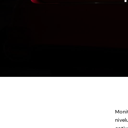
Monit
nivel