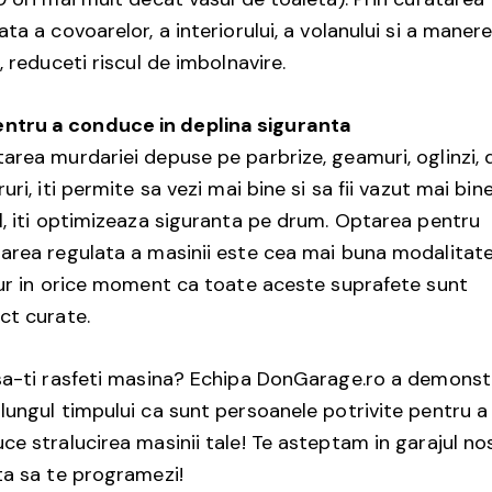
ata a covoarelor, a interiorului, a volanului si a manere
r, reduceti riscul de imbolnavire.
entru a conduce in deplina siguranta
area murdariei depuse pe parbrize, geamuri, oglinzi, d
ruri, iti permite sa vezi mai bine si sa fii vazut mai bine
l, iti optimizeaza siguranta pe drum. Optarea pentru
area regulata a masinii este cea mai buna modalitat
gur in orice moment ca toate aceste suprafete sunt
ct curate.
sa-ti rasfeti masina? Echipa DonGarage.ro a demonst
lungul timpului ca sunt persoanele potrivite pentru a
ce stralucirea masinii tale! Te asteptam in garajul nos
ta sa te programezi!