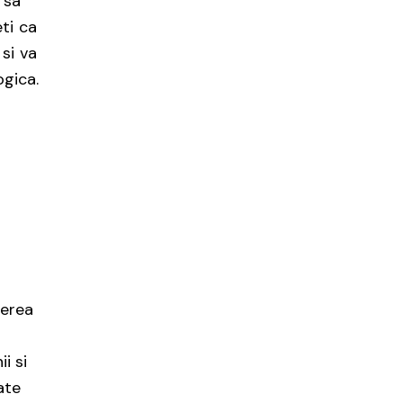
 sa
ti ca
si va
ogica.
nerea
i si
ate