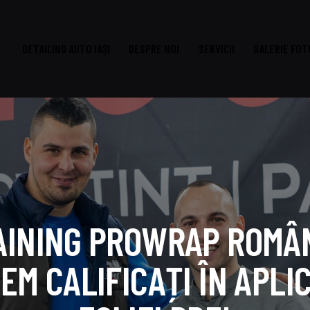
DETAILING AUTO IAȘI
DESPRE NOI
SERVICII
GALERIE FOT
DETAILING AUTO IAȘI
DESPRE NOI
SERVICII
GAL
AINING PROWRAP ROMÂN
EM CALIFICAȚI ÎN APLI