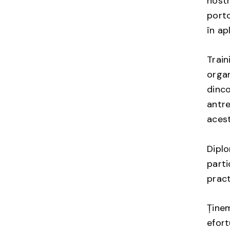
nostr
porto
în apl
Train
organ
dinco
antre
acest
Dipl
parti
pract
Ține
efort