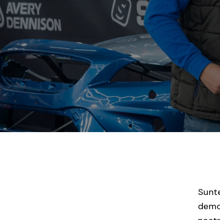
Sunte
demon