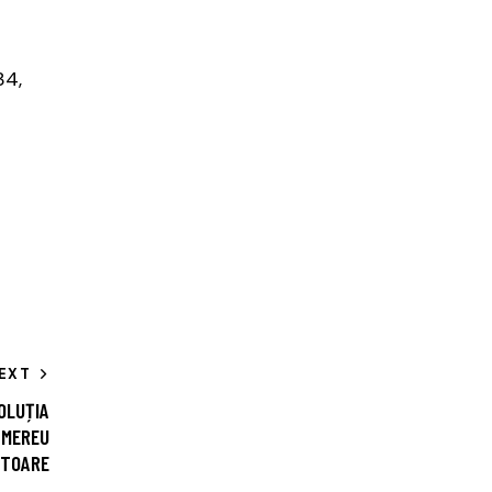
34,
EXT
SOLUȚIA
 MEREU
ITOARE