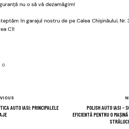
iguranță nu o să vă dezamăgim!
teptăm în garajul nostru de pe Calea Chișinăului, Nr. 
rea C1!
0
EVIOUS
N
TICA AUTO IASI: PRINCIPALELE
POLISH AUTO IASI – 
AJE
EFICIENTĂ PENTRU O MAȘINĂ
STRĂLUC