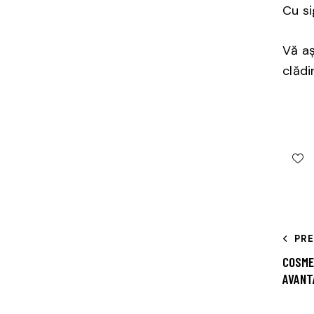
Cu s
Vă aș
clădi
PR
COSME
AVANT