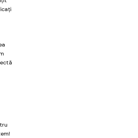
țit
icați
ea
am
rectă
tru
tem!