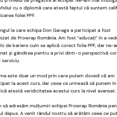
u și nivelul de pregătire al echipei. Ne-am mai îmbogă
foliul cu o diplomă care atestă faptul că suntem calif
icarea foliei PPF.
ingul la care echipa Don Garage a participat a fost
izat de Prowrap România. Am fost ”educați” în a ved
lo de bariere cum se aplică corect folia PPF, dar ne-
nat și gândirea pentru a privi dintr-o perspectivă co
 serviciu.
oma este doar un mod prin care putem dovedi că am
cipat la acest curs, dar ceea ce urmează să punem în
ică atestă veridicitatea acestui curs la nivel avansat.
m să adresăm mulțumiri echipei Prowrap România pen
ul depus. A venit rândul nostru să arătăm ceea ce pu