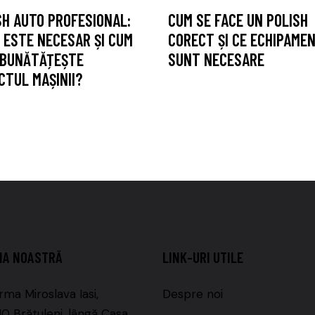
SH AUTO PROFESIONAL:
CUM SE FACE UN POLISH
 ESTE NECESAR ȘI CUM
CORECT ȘI CE ECHIPAME
ÎMBUNĂTĂȚEȘTE
SUNT NECESARE
CTUL MAȘINII?
IA NOASTRĂ
LINK-URI UTILE
rma Miroslava Iasi,
Despre noi
 Brătuleni, lângă Casa