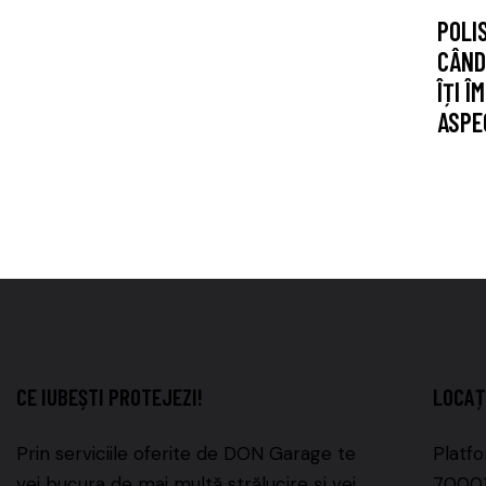
POLI
CÂND
ÎȚI 
ASPE
CE IUBEȘTI PROTEJEZI!
LOCAȚ
Prin serviciile oferite de DON Garage te
Platfo
vei bucura de mai multă strălucire și vei
700010